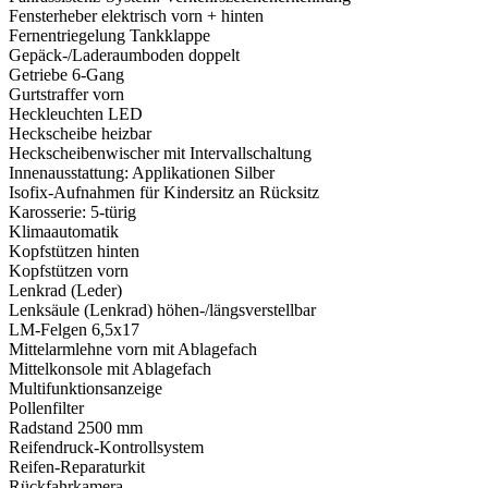
Fensterheber elektrisch vorn + hinten
Fernentriegelung Tankklappe
Gepäck-/Laderaumboden doppelt
Getriebe 6-Gang
Gurtstraffer vorn
Heckleuchten LED
Heckscheibe heizbar
Heckscheibenwischer mit Intervallschaltung
Innenausstattung: Applikationen Silber
Isofix-Aufnahmen für Kindersitz an Rücksitz
Karosserie: 5-türig
Klimaautomatik
Kopfstützen hinten
Kopfstützen vorn
Lenkrad (Leder)
Lenksäule (Lenkrad) höhen-/längsverstellbar
LM-Felgen 6,5x17
Mittelarmlehne vorn mit Ablagefach
Mittelkonsole mit Ablagefach
Multifunktionsanzeige
Pollenfilter
Radstand 2500 mm
Reifendruck-Kontrollsystem
Reifen-Reparaturkit
Rückfahrkamera