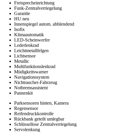
Freisprecheinrichtung
Funk-Zentralverriegelung
Garantie
HU neu
Innenspiegel autom. abblendend
Isofix
Klimaautomatik
LED-Scheinwerfer
Lederlenkrad
Leichtmetallfelgen
Lichtsensor
Metallic
Multifunktionslenkrad
Müdigkeitswarner
Navigationssystem
Nichtraucher-Fahrzeug
Notbremsassistent
Pannenkit
Parksensoren hinten, Kamera
Regensensor
Reifendruckkontrolle
Rückbank geteilt umlegbar
Schlüssellose Zentralverriegelung
Servolenkung