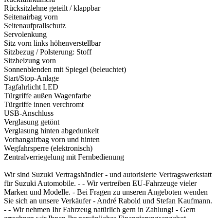
Rücksitzlehne geteilt / klappbar
Seitenairbag vorn
Seitenaufprallschutz
Servolenkung
Sitz vorn links höhenverstellbar
Sitzbezug / Polsterung: Stoff
Sitzheizung vorn
Sonnenblenden mit Spiegel (beleuchtet)
Start/Stop-Anlage
Tagfahrlicht LED
Türgriffe außen Wagenfarbe
Türgriffe innen verchromt
USB-Anschluss
Verglasung getönt
Verglasung hinten abgedunkelt
Vorhangairbag vorn und hinten
Wegfahrsperre (elektronisch)
Zentralverriegelung mit Fernbedienung
Wir sind Suzuki Vertragshändler - und autorisierte Vertragswerkstatt
für Suzuki Automobile. - - Wir vertreiben EU-Fahrzeuge vieler
Marken und Modelle. - Bei Fragen zu unseren Angeboten wenden
Sie sich an unsere Verkäufer - André Rabold und Stefan Kaufmann.
- - Wir nehmen Ihr Fahrzeug natürlich gern in Zahlung! - Gern