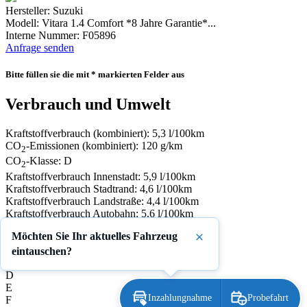
Hersteller: Suzuki
Modell: Vitara 1.4 Comfort *8 Jahre Garantie*...
Interne Nummer: F05896
Anfrage senden
Bitte füllen sie die mit * markierten Felder aus
Verbrauch und Umwelt
Kraftstoffverbrauch (kombiniert):
5,3 l/100km
CO
-Emissionen (kombiniert):
120 g/km
2
CO
-Klasse:
D
2
Kraftstoffverbrauch Innenstadt:
5,9 l/100km
Kraftstoffverbrauch Stadtrand:
4,6 l/100km
Kraftstoffverbrauch Landstraße:
4,4 l/100km
Kraftstoffverbrauch Autobahn:
5,6 l/100km
A
Möchten Sie Ihr aktuelles Fahrzeug
B
Schließen
C
eintauschen?
D
D
E
Inzahlungnahme
Probefahrt
F