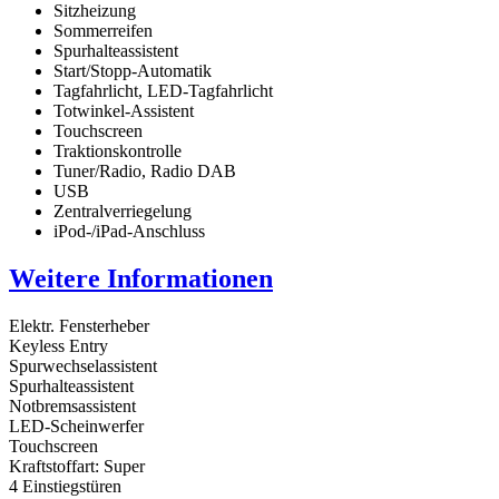
Sitzheizung
Sommerreifen
Spurhalteassistent
Start/Stopp-Automatik
Tagfahrlicht, LED-Tagfahrlicht
Totwinkel-Assistent
Touchscreen
Traktionskontrolle
Tuner/Radio, Radio DAB
USB
Zentralverriegelung
iPod-/iPad-Anschluss
Weitere Informationen
Elektr. Fensterheber
Keyless Entry
Spurwechselassistent
Spurhalteassistent
Notbremsassistent
LED-Scheinwerfer
Touchscreen
Kraftstoffart: Super
4 Einstiegstüren