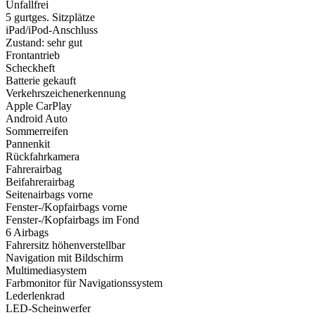
Unfallfrei
5 gurtges. Sitzplätze
iPad/iPod-Anschluss
Zustand: sehr gut
Frontantrieb
Scheckheft
Batterie gekauft
Verkehrszeichenerkennung
Apple CarPlay
Android Auto
Sommerreifen
Pannenkit
Rückfahrkamera
Fahrerairbag
Beifahrerairbag
Seitenairbags vorne
Fenster-/Kopfairbags vorne
Fenster-/Kopfairbags im Fond
6 Airbags
Fahrersitz höhenverstellbar
Navigation mit Bildschirm
Multimediasystem
Farbmonitor für Navigationssystem
Lederlenkrad
LED-Scheinwerfer