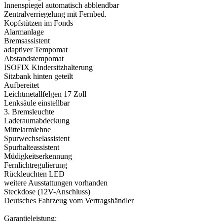
Innenspiegel automatisch abblendbar
Zentralverriegelung mit Fernbed.
Kopfstützen im Fonds
Alarmanlage
Bremsassistent
adaptiver Tempomat
Abstandstempomat
ISOFIX Kindersitzhalterung
Sitzbank hinten geteilt
Aufbereitet
Leichtmetallfelgen 17 Zoll
Lenksäule einstellbar
3. Bremsleuchte
Laderaumabdeckung
Mittelarmlehne
Spurwechselassistent
Spurhalteassistent
Müdigkeitserkennung
Fernlichtregulierung
Rückleuchten LED
weitere Ausstattungen vorhanden
Steckdose (12V-Anschluss)
Deutsches Fahrzeug vom Vertragshändler
Garantieleistung: