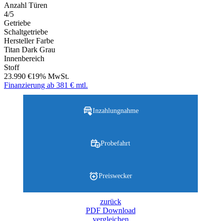
Anzahl Türen
4/5
Getriebe
Schaltgetriebe
Hersteller Farbe
Titan Dark Grau
Innenbereich
Stoff
23.990 €
19% MwSt.
Finanzierung ab 381 € mtl.
Inzahlungnahme
Probefahrt
Preiswecker
zurück
PDF Download
vergleichen