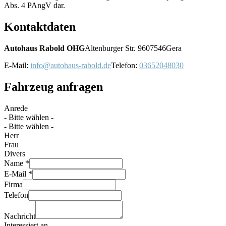
Abs. 4 PAngV dar.
Kontaktdaten
Autohaus Rabold OHG
Altenburger Str. 96
07546
Gera
E-Mail:
info@autohaus-rabold.de
Telefon:
03652048030
Fahrzeug anfragen
Anrede
- Bitte wählen -
- Bitte wählen -
Herr
Frau
Divers
Name *
E-Mail *
Firma
Telefon
Nachricht
Interessiert an