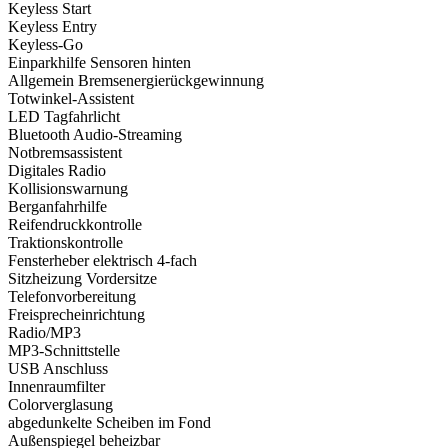
Keyless Start
Keyless Entry
Keyless-Go
Einparkhilfe Sensoren hinten
Allgemein Bremsenergierückgewinnung
Totwinkel-Assistent
LED Tagfahrlicht
Bluetooth Audio-Streaming
Notbremsassistent
Digitales Radio
Kollisionswarnung
Berganfahrhilfe
Reifendruckkontrolle
Traktionskontrolle
Fensterheber elektrisch 4-fach
Sitzheizung Vordersitze
Telefonvorbereitung
Freisprecheinrichtung
Radio/MP3
MP3-Schnittstelle
USB Anschluss
Innenraumfilter
Colorverglasung
abgedunkelte Scheiben im Fond
Außenspiegel beheizbar