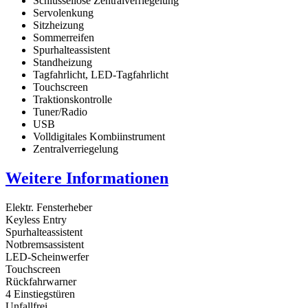
Schlüssellose Zentralverriegelung
Servolenkung
Sitzheizung
Sommerreifen
Spurhalteassistent
Standheizung
Tagfahrlicht, LED-Tagfahrlicht
Touchscreen
Traktionskontrolle
Tuner/Radio
USB
Volldigitales Kombiinstrument
Zentralverriegelung
Weitere Informationen
Elektr. Fensterheber
Keyless Entry
Spurhalteassistent
Notbremsassistent
LED-Scheinwerfer
Touchscreen
Rückfahrwarner
4 Einstiegstüren
Unfallfrei