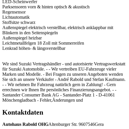
LED-Scheinwerfer
Parksensoren vorn & hinten optisch & akustisch
Regensensor
Lichtautomatik
Stoffsitze schwarz
Außenspiegel elektrisch verstellbar, elektrisch anklappbar mit
Blinkern in den Seitenspiegeln
Außenspiegel heizbar
Leichtmetallfelgen 18 Zoll mit Sommerreifen
Lenkrad höhen- & längsverstellbar
Wir sind Suzuki Vertragshändler - und autorisierte Vertragswerkstatt
für Suzuki Automobile. - - Wir vertreiben EU-Fahrzeuge vieler
Marken und Modelle. - Bei Fragen zu unseren Angeboten wenden
Sie sich an unsere Verkäufer - André Rabold und Stefan Kaufmann.
- - Wir nehmen Ihr Fahrzeug natürlich gern in Zahlung! - Gern
errechnen wir Ihnen Ihr persönliches Finanzierungsangebot. - -
Santander Consumer Bank AG - Santander-Platz 1 - D-41061
Mönchengladbach - Fehler,Änderungen und
Kontaktdaten
Autohaus Rabold OHG
Altenburger Str. 96
07546
Gera