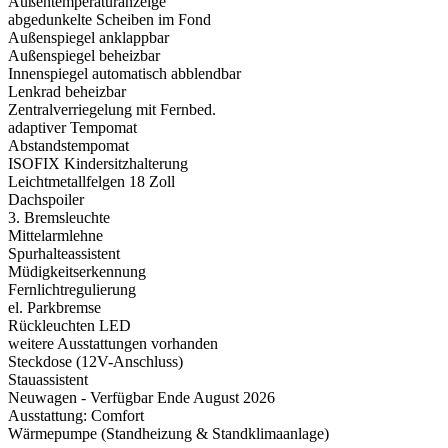
Außentemperaturanzeige
abgedunkelte Scheiben im Fond
Außenspiegel anklappbar
Außenspiegel beheizbar
Innenspiegel automatisch abblendbar
Lenkrad beheizbar
Zentralverriegelung mit Fernbed.
adaptiver Tempomat
Abstandstempomat
ISOFIX Kindersitzhalterung
Leichtmetallfelgen 18 Zoll
Dachspoiler
3. Bremsleuchte
Mittelarmlehne
Spurhalteassistent
Müdigkeitserkennung
Fernlichtregulierung
el. Parkbremse
Rückleuchten LED
weitere Ausstattungen vorhanden
Steckdose (12V-Anschluss)
Stauassistent
Neuwagen - Verfügbar Ende August 2026
Ausstattung: Comfort
Wärmepumpe (Standheizung & Standklimaanlage)