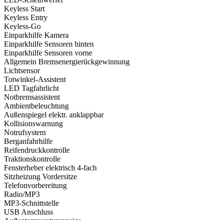
Keyless Start
Keyless Entry
Keyless-Go
Einparkhilfe Kamera
Einparkhilfe Sensoren hinten
Einparkhilfe Sensoren vorne
Allgemein Bremsenergierückgewinnung
Lichtsensor
Totwinkel-Assistent
LED Tagfahrlicht
Notbremsassistent
Ambientbeleuchtung
Außenspiegel elektr. anklappbar
Kollisionswarnung
Notrufsystem
Berganfahrhilfe
Reifendruckkontrolle
Traktionskontrolle
Fensterheber elektrisch 4-fach
Sitzheizung Vordersitze
Telefonvorbereitung
Radio/MP3
MP3-Schnittstelle
USB Anschluss