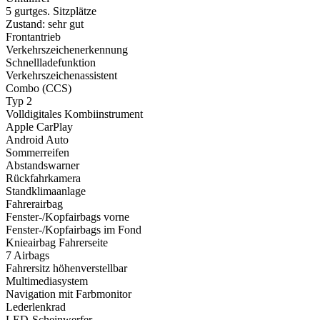
5 gurtges. Sitzplätze
Zustand: sehr gut
Frontantrieb
Verkehrszeichenerkennung
Schnellladefunktion
Verkehrszeichenassistent
Combo (CCS)
Typ 2
Volldigitales Kombiinstrument
Apple CarPlay
Android Auto
Sommerreifen
Abstandswarner
Rückfahrkamera
Standklimaanlage
Fahrerairbag
Fenster-/Kopfairbags vorne
Fenster-/Kopfairbags im Fond
Knieairbag Fahrerseite
7 Airbags
Fahrersitz höhenverstellbar
Multimediasystem
Navigation mit Farbmonitor
Lederlenkrad
LED-Scheinwerfer