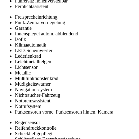
Fahrersitz höhenverstellbar
Fernlichtassistent
Freisprecheinrichtung
Funk-Zentralverriegelung
Garantie
Innenspiegel autom. abblendend
Isofix
Klimaautomatik
LED-Scheinwerfer
Lederlenkrad
Leichtmetallfelgen
Lichtsensor
Metallic
Multifunktionslenkrad
Müdigkeitswarner
Navigationssystem
Nichtraucher-Fahrzeug
Notbremsassistent
Notrufsystem
Parksensoren vorne, Parksensoren hinten, Kamera
Regensensor
Reifendruckkontrolle
Scheckheftgepflegt